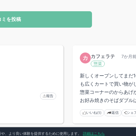
コミを投稿
カフェラテ
7か月
カ
惣菜
新しくオープンしてまだ
。
も広くカートで買い物が
惣菜コーナーのからあげ
報告
お好み焼きのそばダブル
いいね
返信
シェ
(1)
分析や、より良い体験を提供するために使用します。
詳細はこちら