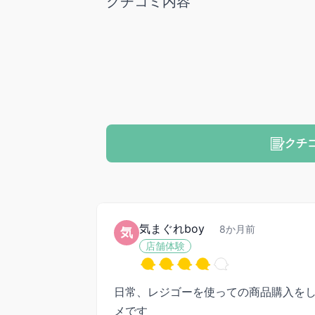
クチコミ内容
クチ
気まぐれboy
8か月前
気
店舗体験
日常、レジゴーを使っての商品購入をして
メです