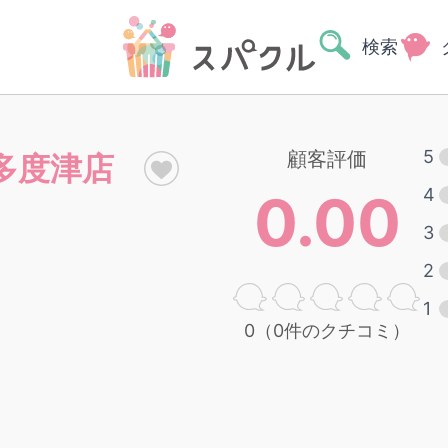
検索
5
顧客評価
 多度津店
0.00
4
3
2
1
0（0件のクチコミ）