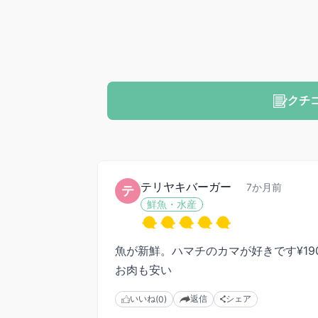
クチ
テリヤキバーガー
7か月前
テ
鮮魚・水産
魚が新鮮。ハマチのカマが好きです¥19
お肉も安い
いいね
返信
シェア
(0)