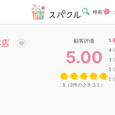
検索
5
顧客評価
本店
5.00
4
3
2
1
5（2件のクチコミ）