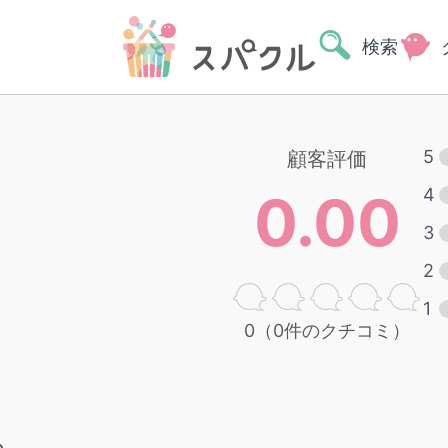
検索
5
顧客評価
0.00
4
3
2
1
0（0件のクチコミ）
る