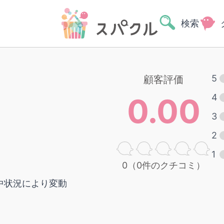
検索
5
顧客評価
0.00
4
3
2
1
0（0件のクチコミ）
者在中状況により変動