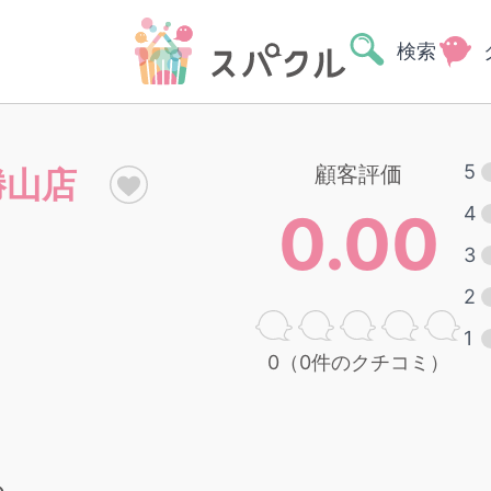
検索
5
顧客評価
勝山店
0.00
4
3
2
1
0（0件のクチコミ）
る