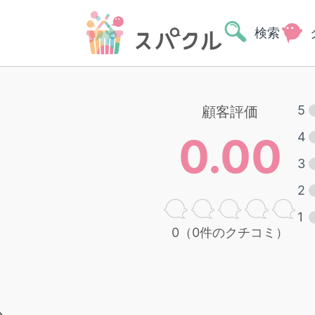
検索
5
顧客評価
0.00
4
1
3
2
1
0（0件のクチコミ）
る