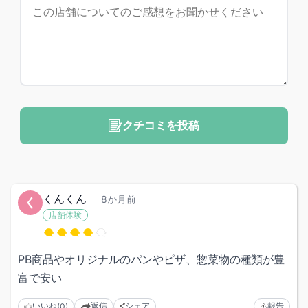
クチコミを投稿
くんくん
8か月前
く
店舗体験
PB商品やオリジナルのパンやピザ、惣菜物の種類が豊
富で安い
いいね
返信
シェア
報告
(0)