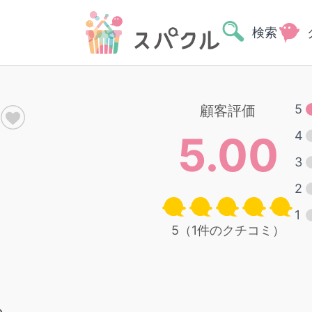
検索
5
顧客評価
5.00
4
3
2
1
5（1件のクチコミ）
る